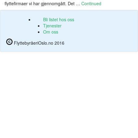
flyttefirmaer vi har gjennomgått. Det …
Continued
Bli listet hos oss
Tjenester
Om oss
FlyttebyråeriOslo.no 2016