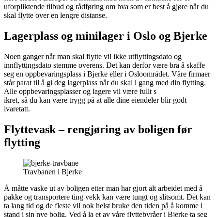
uforpliktende tilbud og rådføring om hva som er best å gjøre når du
skal flytte over en lengre distanse.
Lagerplass og minilager i Oslo og Bjerke
Noen ganger når man skal flytte vil ikke utflyttingsdato og
innflyttingsdato stemme overens. Det kan derfor være bra å skaffe
seg en oppbevaringsplass i Bjerke eller i Osloområdet. Våre firmaer
står parat til å gi deg lagerplass når du skal i gang med din flytting.
Alle oppbevaringsplasser og lagere vil være fullt s
ikret, så du kan være trygg på at alle dine eiendeler blir godt
ivaretatt.
Flyttevask – rengjøring av boligen før
flytting
Travbanen i Bjerke
Å måtte vaske ut av boligen etter man har gjort alt arbeidet med å
pakke og transportere ting vekk kan være tungt og slitsomt. Det kan
ta lang tid og de fleste vil nok helst bruke den tiden på å komme i
stand i sin nye bolig. Ved å la et av våre flyttebyråer i Bjerke ta seg