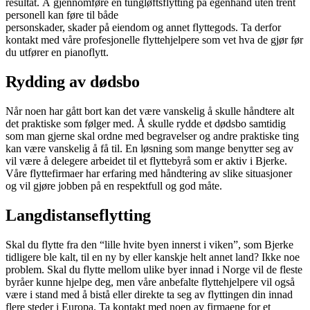
resultat. Å gjennomføre en tungløftsflytting på egenhånd uten trent
personell kan føre til både
personskader, skader på eiendom og annet flyttegods. Ta derfor
kontakt med våre profesjonelle flyttehjelpere som vet hva de gjør før
du utfører en pianoflytt.
Rydding av dødsbo
Når noen har gått bort kan det være vanskelig å skulle håndtere alt
det praktiske som følger med. Å skulle rydde et dødsbo samtidig
som man gjerne skal ordne med begravelser og andre praktiske ting
kan være vanskelig å få til. En løsning som mange benytter seg av
vil være å delegere arbeidet til et flyttebyrå som er aktiv i Bjerke.
Våre flyttefirmaer har erfaring med håndtering av slike situasjoner
og vil gjøre jobben på en respektfull og god måte.
Langdistanseflytting
Skal du flytte fra den “lille hvite byen innerst i viken”, som Bjerke
tidligere ble kalt, til en ny by eller kanskje helt annet land? Ikke noe
problem. Skal du flytte mellom ulike byer innad i Norge vil de fleste
byråer kunne hjelpe deg, men våre anbefalte flyttehjelpere vil også
være i stand med å bistå eller direkte ta seg av flyttingen din innad
flere steder i Europa. Ta kontakt med noen av firmaene for et