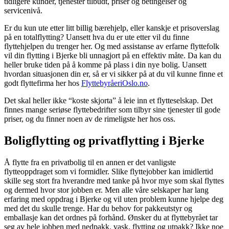
tidligere kunder, tjenester tilbudt, priser og betingelser og
servicenivå.
Er du kun ute etter litt billig bærehjelp, eller kanskje et prisoverslag
på en totalflytting? Uansett hva du er ute etter vil du finne
flyttehjelpen du trenger her. Og med assistanse av erfarne flyttefolk
vil din flytting i Bjerke bli unnagjort på en effektiv måte. Da kan du
heller bruke tiden på å komme på plass i din nye bolig. Uansett
hvordan situasjonen din er, så er vi sikker på at du vil kunne finne et
godt flyttefirma her hos
FlyttebyråeriOslo.no
.
Det skal heller ikke “koste skjorta” å leie inn et flytteselskap. Det
finnes mange seriøse flyttebedrifter som tilbyr sine tjenester til gode
priser, og du finner noen av de rimeligste her hos oss.
Boligflytting og privatflytting i Bjerke
Å flytte fra en privatbolig til en annen er det vanligste
flytteoppdraget som vi formidler. Slike flyttejobber kan imidlertid
skille seg stort fra hverandre med tanke på hvor mye som skal flyttes
og dermed hvor stor jobben er. Men alle våre selskaper har lang
erfaring med oppdrag i Bjerke og vil uten problem kunne hjelpe deg
med det du skulle trenge. Har du behov for pakkeutstyr og
emballasje kan det ordnes på forhånd. Ønsker du at flyttebyrået tar
seg av hele jobben med nedpakk, vask, flytting og utpakk? Ikke noe