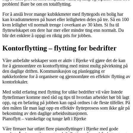
problem! Bare be om en totalflytting.
For å anslå hvor mange kubikkmeter med flyttegods en bolig har
kan kvadratmeteren på huset eller leiligheten deles på tre. Så en 100
kvm leilighet vil normalt trenge i overkant av 30 kbm. Si fra til
flytteselskapet om dere har mer eller mindre ting enn normalt. Da
blir det enklere å oppgi en riktig pris for jobben.
Kontorflytting – flytting for bedrifter
Våre anbefalte selskaper som er aktiv i Bjerke vil gjøre det de kan
for å gjennomføre en kontorflytting med minst mulig påvirkning på
den daglige driften. Kommunikasjon og planlegging er
nøkkelordene for å organisere og gjennomføre en effektiv flytting av
kontorlokaler.
Med solid erfaring med flytting for ulike bedrifter vil våre listede
flyttefirmaer komme med råd og tips til hvordan arbeidet bør bli lagt
opp, og en befaring på jobben kan også ordnes i de fleste tilfeller. På
den måten får man lagt opp en effektiv flytteprosess som ikke går på
bekostning av den daglige arbeidssituasjonen.
Pianoflytt – vanskelige og tunge løft i Bjerke
Våre firmaer har utført flere pianoflyttinger i Bjerke med gode