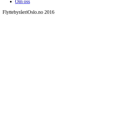
Om oss
FlyttebyråeriOslo.no 2016