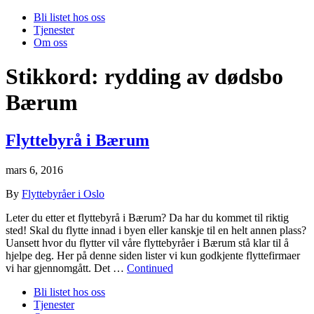
Bli listet hos oss
Tjenester
Om oss
Stikkord:
rydding av dødsbo
Bærum
Flyttebyrå i Bærum
mars 6, 2016
By
Flyttebyråer i Oslo
Leter du etter et flyttebyrå i Bærum? Da har du kommet til riktig
sted! Skal du flytte innad i byen eller kanskje til en helt annen plass?
Uansett hvor du flytter vil våre flyttebyråer i Bærum stå klar til å
hjelpe deg. Her på denne siden lister vi kun godkjente flyttefirmaer
vi har gjennomgått. Det …
Continued
Bli listet hos oss
Tjenester