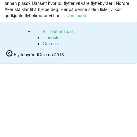
annen plass? Uansett hvor du flytter vil våre flyttebyråer i Nordre
Aker stå klar til å hjelpe deg. Her på denne siden lister vi kun
godkjente flyttefirmaer vi har …
Continued
Bli listet hos oss
Tjenester
Om oss
FlyttebyråeriOslo.no 2016