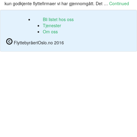
kun godkjente flyttefirmaer vi har gjennomgått. Det …
Continued
Bli listet hos oss
Tjenester
Om oss
FlyttebyråeriOslo.no 2016