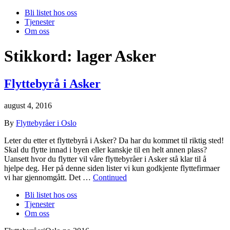
Bli listet hos oss
Tjenester
Om oss
Stikkord:
lager Asker
Flyttebyrå i Asker
august 4, 2016
By
Flyttebyråer i Oslo
Leter du etter et flyttebyrå i Asker? Da har du kommet til riktig sted!
Skal du flytte innad i byen eller kanskje til en helt annen plass?
Uansett hvor du flytter vil våre flyttebyråer i Asker stå klar til å
hjelpe deg. Her på denne siden lister vi kun godkjente flyttefirmaer
vi har gjennomgått. Det …
Continued
Bli listet hos oss
Tjenester
Om oss