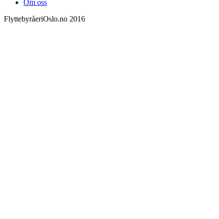
Om oss
FlyttebyråeriOslo.no 2016