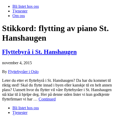
Bli listet hos oss
Tjenester
Om oss
Stikkord:
flytting av piano St.
Hanshaugen
Flyttebyrå i St. Hanshaugen
november 4, 2015
By
Flyttebyråer i Oslo
Leter du etter et flyttebyrå i St. Hanshaugen? Da har du kommet til
riktig sted! Skal du flytte innad i byen eller kanskje til en helt annen
plass? Uansett hvor du flytter vil våre flyttebyråer i St. Hanshaugen
stå klar til å hjelpe deg. Her på denne siden lister vi kun godkjente
flyttefirmaer vi har …
Continued
Bli listet hos oss
Tjenester