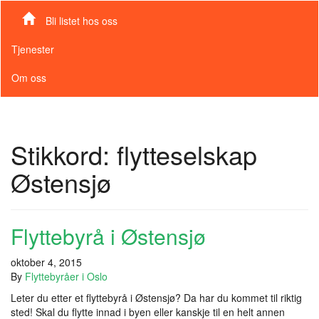
Bli listet hos oss
Tjenester
Om oss
Stikkord:
flytteselskap
Østensjø
Flyttebyrå i Østensjø
oktober 4, 2015
By
Flyttebyråer i Oslo
Leter du etter et flyttebyrå i Østensjø? Da har du kommet til riktig
sted! Skal du flytte innad i byen eller kanskje til en helt annen