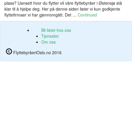
plass? Uansett hvor du flytter vil våre flyttebyråer i Østensjø stå
klar til å hjelpe deg. Her på denne siden lister vi kun godkjente
flyttefirmaer vi har gjennomgått. Det …
Continued
Bli listet hos oss
Tjenester
Om oss
FlyttebyråeriOslo.no 2016