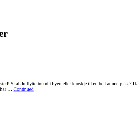
er
ted! Skal du flytte innad i byen eller kanskje til en helt annen plass? Uan
i har …
Continued