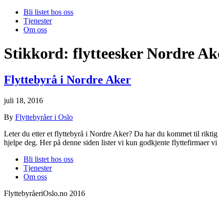
Bli listet hos oss
Tjenester
Om oss
Stikkord:
flytteesker Nordre Ak
Flyttebyrå i Nordre Aker
juli 18, 2016
By
Flyttebyråer i Oslo
Leter du etter et flyttebyrå i Nordre Aker? Da har du kommet til riktig s
hjelpe deg. Her på denne siden lister vi kun godkjente flyttefirmaer v
Bli listet hos oss
Tjenester
Om oss
FlyttebyråeriOslo.no 2016