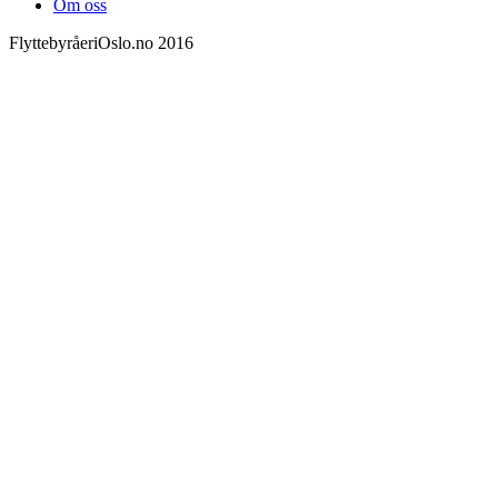
Om oss
FlyttebyråeriOslo.no 2016