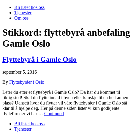
Bli listet hos oss
Tjenester
Om oss
Stikkord:
flyttebyrå anbefaling
Gamle Oslo
Flyttebyrå i Gamle Oslo
september 5, 2016
By
Flyttebyråer i Oslo
Leter du etter et flyttebyrå i Gamle Oslo? Da har du kommet til
riktig sted! Skal du flytte innad i byen eller kanskje til en helt annen
plass? Uansett hvor du flytter vil våre flyttebyråer i Gamle Oslo stå
klar til å hjelpe deg. Her på denne siden lister vi kun godkjente
flyttefirmaer vi har …
Continued
Bli listet hos oss
Tjenester