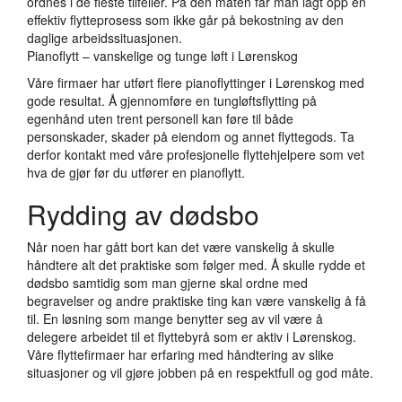
ordnes i de fleste tilfeller. På den måten får man lagt opp en
effektiv flytteprosess som ikke går på bekostning av den
daglige arbeidssituasjonen.
Pianoflytt – vanskelige og tunge løft i Lørenskog
Våre firmaer har utført flere pianoflyttinger i Lørenskog med
gode resultat. Å gjennomføre en tungløftsflytting på
egenhånd uten trent personell kan føre til både
personskader, skader på eiendom og annet flyttegods. Ta
derfor kontakt med våre profesjonelle flyttehjelpere som vet
hva de gjør før du utfører en pianoflytt.
Rydding av dødsbo
Når noen har gått bort kan det være vanskelig å skulle
håndtere alt det praktiske som følger med. Å skulle rydde et
dødsbo samtidig som man gjerne skal ordne med
begravelser og andre praktiske ting kan være vanskelig å få
til. En løsning som mange benytter seg av vil være å
delegere arbeidet til et flyttebyrå som er aktiv i Lørenskog.
Våre flyttefirmaer har erfaring med håndtering av slike
situasjoner og vil gjøre jobben på en respektfull og god måte.