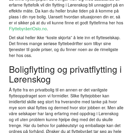
erfarne flyttefolk vil din flytting i Lørenskog bli unnagjort på en
effektiv måte. Da kan du heller bruke tiden på å komme på
plass i din nye bolig. Uansett hvordan situasjonen din er, så
er vi sikker på at du vil kunne finne et godt flyttefirma her hos
FlyttebyråeriOslo.no
.
Det skal heller ikke “koste skjorta” å leie inn et flytteselskap.
Det finnes mange seriøse flyttebedrifter som tilbyr sine
tjenester til gode priser, og du finner noen av de rimeligste
her hos oss.
Boligflytting og privatflytting i
Lørenskog
Å flytte fra en privatbolig til en annen er det vanligste
flytteoppdraget som vi formidler. Slike flyttejobber kan
imidlertid skille seg stort fra hverandre med tanke på hvor
mye som skal flyttes og dermed hvor stor jobben er. Men alle
våre selskaper har lang erfaring med oppdrag i Lørenskog
og vil uten problem kunne hjelpe deg med det du skulle
trenge. Har du behov for pakkeutstyr og emballasje kan det
ordnes på forhånd. Ønsker du at flyttebyrået tar seg av hele