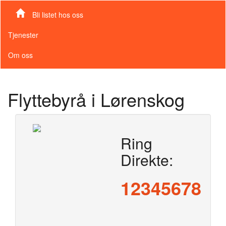
Bli listet hos oss
Tjenester
Om oss
Flyttebyrå i Lørenskog
Ring
Direkte:
12345678