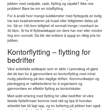
jobben med nedpakk, vask, flytting og utpakk? Ikke noe
problem! Bare be om en totalflytting.
For å anslå hvor mange kubikkmeter med flyttegods en bolig
har kan kvadratmeteren på huset eller leiligheten deles på
tre. Så en 100 kvm leilighet vil normalt trenge i overkant av
30 kbm. Si fra til flytteselskapet om dere har mer eller mindre
ting enn normalt. Da blir det enklere å oppgi en riktig pris for
jobben.
Kontorflytting – flytting for
bedrifter
Våre anbefalte selskaper som er aktiv i Lørenskog vil gjøre
det de kan for å gjennomføre en kontorflytting med minst
mulig påvirkning på den daglige driften. Kommunikasjon og
planlegging er nøkkelordene for å organisere og
gjennomføre en effektiv flytting av kontorlokaler.
Med solid erfaring med flytting for ulike bedrifter vil våre
listede flyttefirmaer komme med råd og tips til hvordan
arbeidet bør bli lagt opp, og en befaring på jobben kan også