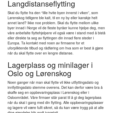
Langdistanseflytting
Skal du flytte fra den “lille hvite byen innerst i viken”, som
Lørenskog tidligere ble kalt, til en ny by eller kanskje helt
annet land? Ikke noe problem. Skal du flytte mellom ulike
byer innad i Norge vil de fleste byråer kunne hjelpe deg, men
våre anbefalte flyttehjelpere vil også være i stand med å bistå
eller direkte ta seg av flyttingen din innad flere steder i
Europa. Ta kontakt med noen av firmaene for et
uforpliktende tilbud og rådføring om hva som er best å gjøre
når du skal flytte over en lengre distanse.
Lagerplass og minilager i
Oslo og Lørenskog
Noen ganger når man skal flytte vil ikke utflyttingsdato og
innflyttingsdato stemme overens. Det kan derfor være bra å
skaffe seg en oppbevaringsplass i Lørenskog eller i
Osloområdet. Våre firmaer står parat til å gi deg lagerplass
når du skal i gang med din flytting. Alle oppbevaringsplasser
og lagere vil være fullt sikret, så du kan være trygg på at alle
dine eiendeler blir godt ivaretatt.