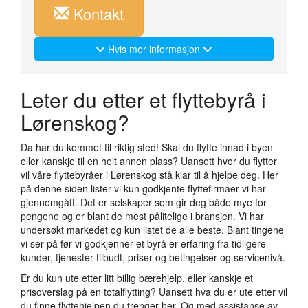
Kontakt
Hvis mer informasjon
Leter du etter et flyttebyrå i
Lørenskog?
Da har du kommet til riktig sted! Skal du flytte innad i byen
eller kanskje til en helt annen plass? Uansett hvor du flytter
vil våre flyttebyråer i Lørenskog stå klar til å hjelpe deg. Her
på denne siden lister vi kun godkjente flyttefirmaer vi har
gjennomgått. Det er selskaper som gir deg både mye for
pengene og er blant de mest pålitelige i bransjen. Vi har
undersøkt markedet og kun listet de alle beste. Blant tingene
vi ser på før vi godkjenner et byrå er erfaring fra tidligere
kunder, tjenester tilbudt, priser og betingelser og servicenivå.
Er du kun ute etter litt billig bærehjelp, eller kanskje et
prisoverslag på en totalflytting? Uansett hva du er ute etter vil
du finne flyttehjelpen du trenger her. Og med assistanse av