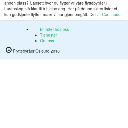
annen plass? Uansett hvor du flytter vil våre flyttebyråer i
Lørenskog stå klar til å hjelpe deg. Her på denne siden lister vi
kun godkjente flyttefirmaer vi har gjennomgått. Det …
Continued
Bli listet hos oss
Tjenester
Om oss
FlyttebyråeriOslo.no 2016