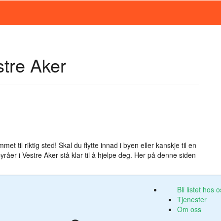
stre Aker
et til riktig sted! Skal du flytte innad i byen eller kanskje til en
byråer i Vestre Aker stå klar til å hjelpe deg. Her på denne siden
Bli listet hos 
Tjenester
Om oss