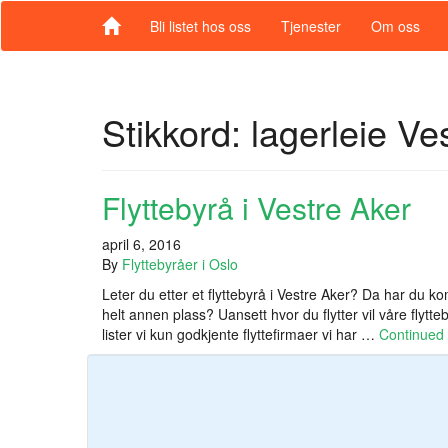
Bli listet hos oss
Tjenester
Om oss
Stikkord:
lagerleie Ve
Flyttebyrå i Vestre Aker
april 6, 2016
By
Flyttebyråer i Oslo
Leter du etter et flyttebyrå i Vestre Aker? Da har du komm
helt annen plass? Uansett hvor du flytter vil våre flytte
lister vi kun godkjente flyttefirmaer vi har …
Continued