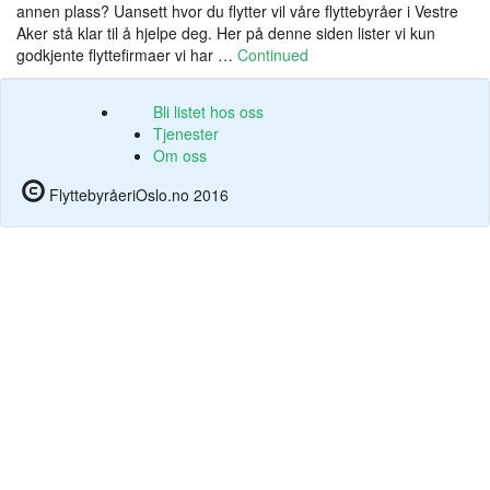
annen plass? Uansett hvor du flytter vil våre flyttebyråer i Vestre
Aker stå klar til å hjelpe deg. Her på denne siden lister vi kun
godkjente flyttefirmaer vi har …
Continued
Bli listet hos oss
Tjenester
Om oss
FlyttebyråeriOslo.no 2016