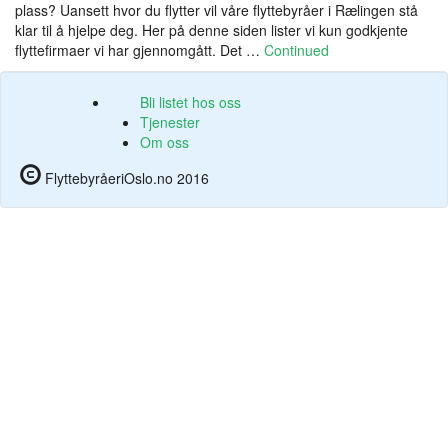
plass? Uansett hvor du flytter vil våre flyttebyråer i Rælingen stå
klar til å hjelpe deg. Her på denne siden lister vi kun godkjente
flyttefirmaer vi har gjennomgått. Det …
Continued
Bli listet hos oss
Tjenester
Om oss
FlyttebyråeriOslo.no 2016