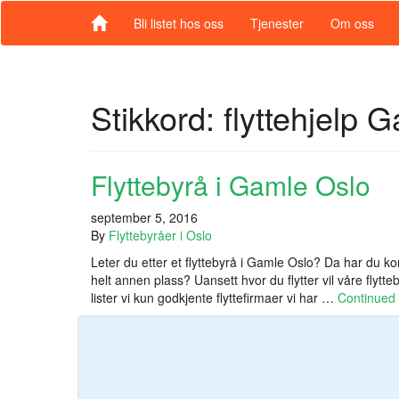
Bli listet hos oss
Tjenester
Om oss
Stikkord:
flyttehjelp 
Flyttebyrå i Gamle Oslo
september 5, 2016
By
Flyttebyråer i Oslo
Leter du etter et flyttebyrå i Gamle Oslo? Da har du komm
helt annen plass? Uansett hvor du flytter vil våre flytt
lister vi kun godkjente flyttefirmaer vi har …
Continued