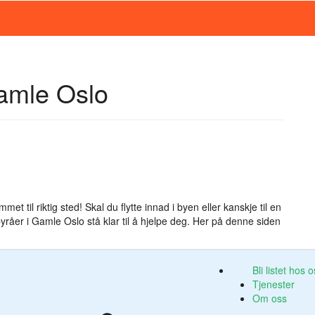
Gamle Oslo
et til riktig sted! Skal du flytte innad i byen eller kanskje til en
ebyråer i Gamle Oslo stå klar til å hjelpe deg. Her på denne siden
Bli listet hos 
Tjenester
Om oss