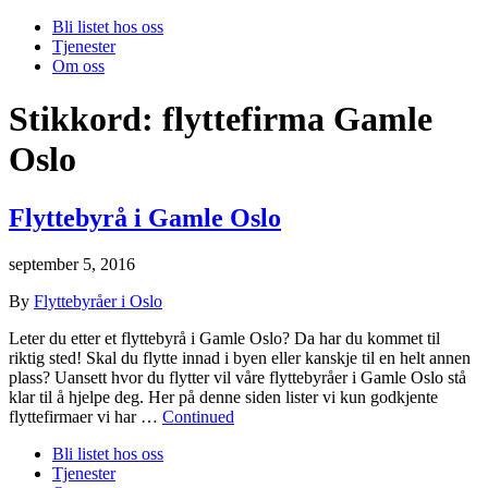
Bli listet hos oss
Tjenester
Om oss
Stikkord:
flyttefirma Gamle
Oslo
Flyttebyrå i Gamle Oslo
september 5, 2016
By
Flyttebyråer i Oslo
Leter du etter et flyttebyrå i Gamle Oslo? Da har du kommet til
riktig sted! Skal du flytte innad i byen eller kanskje til en helt annen
plass? Uansett hvor du flytter vil våre flyttebyråer i Gamle Oslo stå
klar til å hjelpe deg. Her på denne siden lister vi kun godkjente
flyttefirmaer vi har …
Continued
Bli listet hos oss
Tjenester