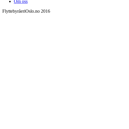
Om oss
FlyttebyråeriOslo.no 2016