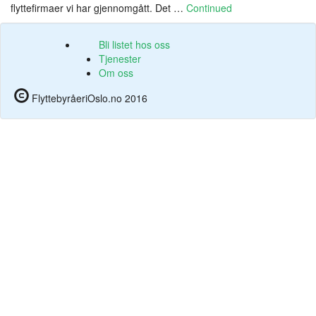
flyttefirmaer vi har gjennomgått. Det …
Continued
Bli listet hos oss
Tjenester
Om oss
FlyttebyråeriOslo.no 2016