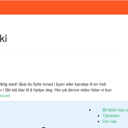
ki
ktig sted! Skal du flytte innad i byen eller kanskje til en helt
 i Ski stå klar til å hjelpe deg. Her på denne siden lister vi kun
inued
Bli listet hos 
Tjenester
Om oss