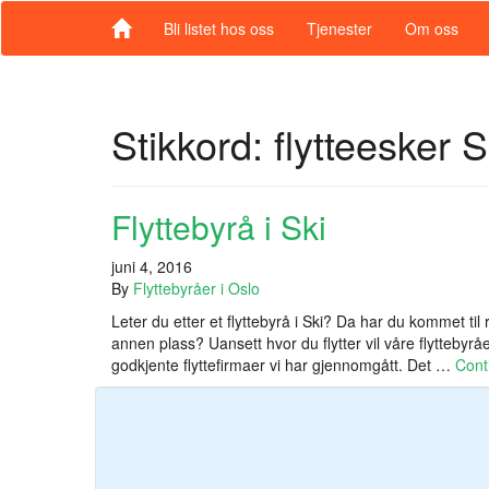
Bli listet hos oss
Tjenester
Om oss
Stikkord:
flytteesker S
Flyttebyrå i Ski
juni 4, 2016
By
Flyttebyråer i Oslo
Leter du etter et flyttebyrå i Ski? Da har du kommet til ri
annen plass? Uansett hvor du flytter vil våre flyttebyråer
godkjente flyttefirmaer vi har gjennomgått. Det …
Cont