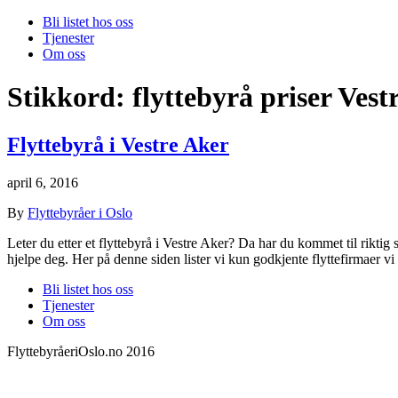
Bli listet hos oss
Tjenester
Om oss
Stikkord:
flyttebyrå priser Vest
Flyttebyrå i Vestre Aker
april 6, 2016
By
Flyttebyråer i Oslo
Leter du etter et flyttebyrå i Vestre Aker? Da har du kommet til riktig st
hjelpe deg. Her på denne siden lister vi kun godkjente flyttefirmaer v
Bli listet hos oss
Tjenester
Om oss
FlyttebyråeriOslo.no 2016