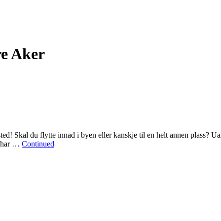
re Aker
ed! Skal du flytte innad i byen eller kanskje til en helt annen plass? Uans
i har …
Continued