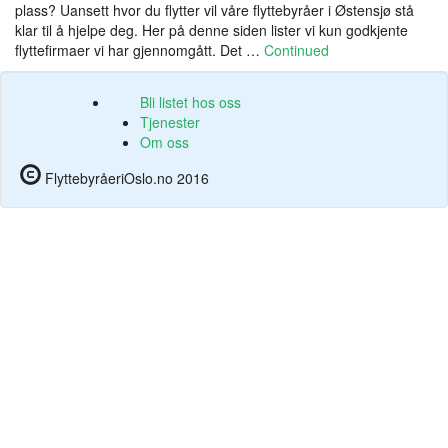
plass? Uansett hvor du flytter vil våre flyttebyråer i Østensjø stå
klar til å hjelpe deg. Her på denne siden lister vi kun godkjente
flyttefirmaer vi har gjennomgått. Det …
Continued
Bli listet hos oss
Tjenester
Om oss
FlyttebyråeriOslo.no 2016