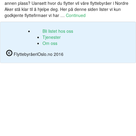
annen plass? Uansett hvor du flytter vil våre flyttebyråer i Nordre
Aker stå klar til å hjelpe deg. Her på denne siden lister vi kun
godkjente flyttefirmaer vi har …
Continued
Bli listet hos oss
Tjenester
Om oss
FlyttebyråeriOslo.no 2016