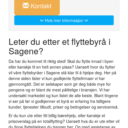
Kontakt
Hvis mer informasjon
Leter du etter et flyttebyrå i
Sagene?
Da har du kommet til riktig sted! Skal du flytte innad i byen
eller kanskje til en helt annen plass? Uansett hvor du flytter
vil våre flyttebyråer i Sagene stå klar til å hjelpe deg. Her på
denne siden lister vi kun godkjente flyttefirmaer vi har
gjennomgått. Det er selskaper som gir deg både mye for
pengene og er blant de mest pålitelige i bransjen. Vi har
undersøkt markedet og kun listet de alle beste. Blant tingene
vi ser på før vi godkjenner et byrå er erfaring fra tidligere
kunder, tjenester tilbudt, priser og betingelser og servicenivå.
Er du kun ute etter litt billig bærehjelp, eller kanskje et
prisoverslag på en totalflytting? Uansett hva du er ute etter vil
du finne flyttehjelpen du trenger her. Og med assistanse av