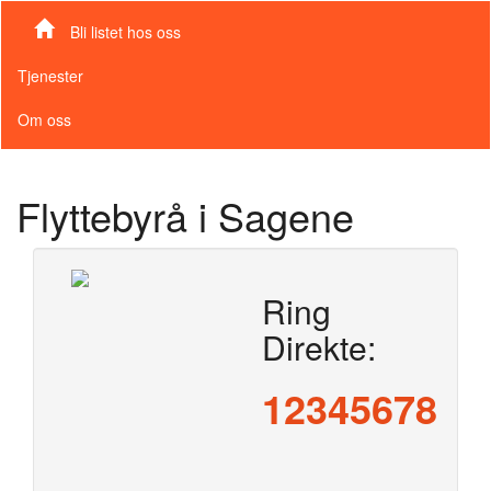
Bli listet hos oss
Tjenester
Om oss
Flyttebyrå i Sagene
Ring
Direkte:
12345678