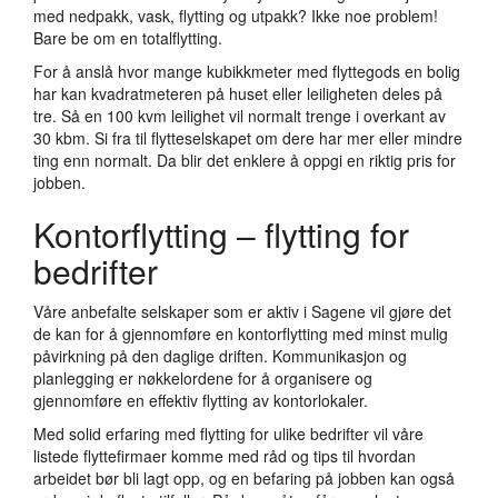
med nedpakk, vask, flytting og utpakk? Ikke noe problem!
Bare be om en totalflytting.
For å anslå hvor mange kubikkmeter med flyttegods en bolig
har kan kvadratmeteren på huset eller leiligheten deles på
tre. Så en 100 kvm leilighet vil normalt trenge i overkant av
30 kbm. Si fra til flytteselskapet om dere har mer eller mindre
ting enn normalt. Da blir det enklere å oppgi en riktig pris for
jobben.
Kontorflytting – flytting for
bedrifter
Våre anbefalte selskaper som er aktiv i Sagene vil gjøre det
de kan for å gjennomføre en kontorflytting med minst mulig
påvirkning på den daglige driften. Kommunikasjon og
planlegging er nøkkelordene for å organisere og
gjennomføre en effektiv flytting av kontorlokaler.
Med solid erfaring med flytting for ulike bedrifter vil våre
listede flyttefirmaer komme med råd og tips til hvordan
arbeidet bør bli lagt opp, og en befaring på jobben kan også