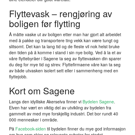
Flyttevask – rengjøring av
boligen før flytting
Å måtte vaske ut av boligen etter man har gjort alt arbeidet
med å pakke og transportere ting vekk kan være tungt og
slitsomt. Det kan ta lang tid og de fleste vil nok helst bruke
den tiden på å komme i stand i sin nye bolig. Ved å la et av
våre flyttebyråer i Sagene ta seg av flyttevasken din sparer
du deg for mye tid og strev. Flyttefirmaene våre kan ta seg
av både utvasken isolert sett eller i sammenheng med en
flyttejobb.
Kort om Sagene
Langs den idylliske Akerselva finner vi
Bydelen Sagene
.
Elven har vært en viktig del av utvikling av bydelen fra
gammelt av med mye forskjellig industri. Det bor rundt 40
000 mennesker i område.
På
Facebook-siden
til bydelen finner du mye god informasjon
om hva som skjer og relevante nyheter for stedet.