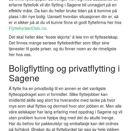
erfarne flyttefolk vil din flytting i Sagene bli unnagjort på en
effektiv måte. Da kan du heller bruke tiden på å komme på
plass i din nye bolig. Uansett hvordan situasjonen din er, så
er vi sikker på at du vil kunne finne et godt flyttefirma her hos
FlyttebyråeriOslo.no
.
Det skal heller ikke “koste skjorta” å leie inn et flytteselskap.
Det finnes mange seriøse flyttebedrifter som tilbyr sine
tjenester til gode priser, og du finner noen av de rimeligste
her hos oss.
Boligflytting og privatflytting i
Sagene
Å flytte fra en privatbolig til en annen er det vanligste
flytteoppdraget som vi formidler. Slike flyttejobber kan
imidlertid skille seg stort fra hverandre med tanke på hvor
mye som skal flyttes og dermed hvor stor jobben er. Men alle
våre selskaper har lang erfaring med oppdrag i Sagene og vil
uten problem kunne hjelpe deg med det du skulle trenge.
Har du behov for pakkeutstyr og emballasje kan det ordnes
på forhånd. Ønsker du at flyttebyrået tar seg av hele jobben