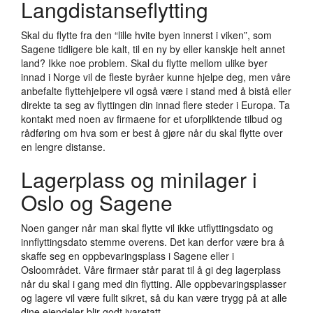
Langdistanseflytting
Skal du flytte fra den “lille hvite byen innerst i viken”, som
Sagene tidligere ble kalt, til en ny by eller kanskje helt annet
land? Ikke noe problem. Skal du flytte mellom ulike byer
innad i Norge vil de fleste byråer kunne hjelpe deg, men våre
anbefalte flyttehjelpere vil også være i stand med å bistå eller
direkte ta seg av flyttingen din innad flere steder i Europa. Ta
kontakt med noen av firmaene for et uforpliktende tilbud og
rådføring om hva som er best å gjøre når du skal flytte over
en lengre distanse.
Lagerplass og minilager i
Oslo og Sagene
Noen ganger når man skal flytte vil ikke utflyttingsdato og
innflyttingsdato stemme overens. Det kan derfor være bra å
skaffe seg en oppbevaringsplass i Sagene eller i
Osloområdet. Våre firmaer står parat til å gi deg lagerplass
når du skal i gang med din flytting. Alle oppbevaringsplasser
og lagere vil være fullt sikret, så du kan være trygg på at alle
dine eiendeler blir godt ivaretatt.