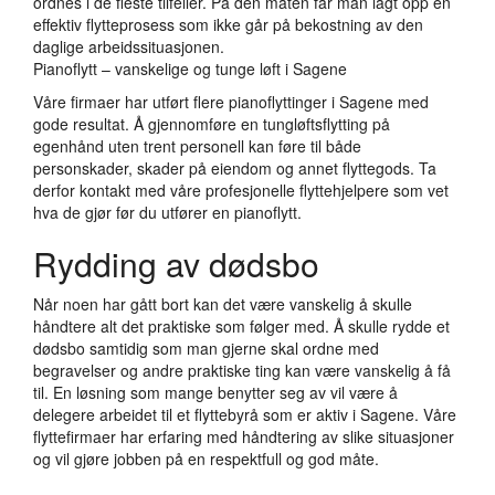
ordnes i de fleste tilfeller. På den måten får man lagt opp en
effektiv flytteprosess som ikke går på bekostning av den
daglige arbeidssituasjonen.
Pianoflytt – vanskelige og tunge løft i Sagene
Våre firmaer har utført flere pianoflyttinger i Sagene med
gode resultat. Å gjennomføre en tungløftsflytting på
egenhånd uten trent personell kan føre til både
personskader, skader på eiendom og annet flyttegods. Ta
derfor kontakt med våre profesjonelle flyttehjelpere som vet
hva de gjør før du utfører en pianoflytt.
Rydding av dødsbo
Når noen har gått bort kan det være vanskelig å skulle
håndtere alt det praktiske som følger med. Å skulle rydde et
dødsbo samtidig som man gjerne skal ordne med
begravelser og andre praktiske ting kan være vanskelig å få
til. En løsning som mange benytter seg av vil være å
delegere arbeidet til et flyttebyrå som er aktiv i Sagene. Våre
flyttefirmaer har erfaring med håndtering av slike situasjoner
og vil gjøre jobben på en respektfull og god måte.