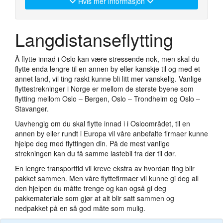
Hvis mer informasjon
Langdistanseflytting
Å flytte innad i Oslo kan være stressende nok, men skal du
flytte enda lengre til en annen by eller kanskje til og med et
annet land, vil ting raskt kunne bli litt mer vanskelig. Vanlige
flyttestrekninger i Norge er mellom de største byene som
flytting mellom Oslo – Bergen, Oslo – Trondheim og Oslo –
Stavanger.
Uavhengig om du skal flytte innad i i Osloområdet, til en
annen by eller rundt i Europa vil våre anbefalte firmaer kunne
hjelpe deg med flyttingen din. På de mest vanlige
strekningen kan du få samme lastebil fra dør til dør.
En lengre transporttid vil kreve ekstra av hvordan ting blir
pakket sammen. Men våre flyttefirmaer vil kunne gi deg all
den hjelpen du måtte trenge og kan også gi deg
pakkemateriale som gjør at alt blir satt sammen og
nedpakket på en så god måte som mulig.