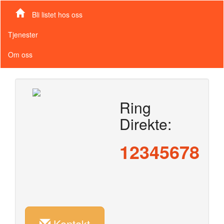
Bli listet hos oss
Tjenester
Om oss
Ring
Direkte:
12345678
Kontakt